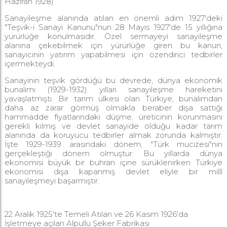
Haziran 1928)
Sanayileşme alanında atılan en önemli adım 1927'deki
"Teşvik-i Sanayi Kanunu"nun 28 Mayıs 1927'de 15 yıllığına
yürürlüğe konulmasıdır. Özel sermayeyi sanayileşme
alanına çekebilmek için yürürlüğe giren bu kanun,
sanayicinin yatırım yapabilmesi için özendirici tedbirler
içermekteydi.
Sanayinin teşvik gördüğü bu devrede, dünya ekonomik
bunalımı (1929-1932) yılları sanayileşme hareketini
yavaşlatmıştı. Bir tarım ülkesi olan Türkiye, bunalımdan
daha az zarar görmüş olmakla beraber dışa sattığı
hammadde fiyatlarındaki düşme, üreticinin korunmasını
gerekli kılmış ve devlet sanayide olduğu kadar tarım
alanında da koruyucu tedbirler almak zorunda kalmıştır.
İşte 1929-1939 arasındaki dönem, "Türk mucizesi"nin
gerçekleştiği dönem olmuştur. Bu yıllarda dünya
ekonomisi büyük bir buhran içine sürüklenirken Türkiye
ekonomisi dışa kapanmış devlet eliyle bir millî
sanayileşmeyi başarmıştır.
22 Aralık 1925'te Temeli Atılan ve 26 Kasım 1926'da
İşletmeye açılan Alpullu Şeker Fabrikası