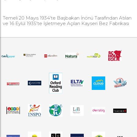
Temeli 20 Mayıs 1934'te Başbakan İnönü Tarafından Atılan
ve 16 Eylül 1935'te İşletmeye Açılan Kayseri Bez Fabrikası