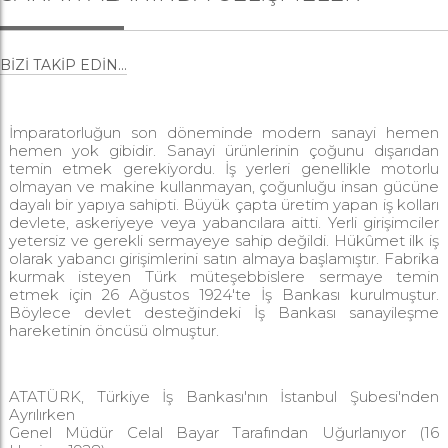
BIZI TAKIP EDIN...
İmparatorluğun son döneminde modern sanayi hemen
hemen yok gibidir. Sanayi ürünlerinin çoğunu dışarıdan
temin etmek gerekiyordu. İş yerleri genellikle motorlu
olmayan ve makine kullanmayan, çoğunluğu insan gücüne
dayalı bir yapıya sahipti. Büyük çapta üretim yapan iş kolları
devlete, askeriyeye veya yabancılara aitti. Yerli girişimciler
yetersiz ve gerekli sermayeye sahip değildi. Hükûmet ilk iş
olarak yabancı girişimlerini satın almaya başlamıştır. Fabrika
kurmak isteyen Türk müteşebbislere sermaye temin
etmek için 26 Ağustos 1924'te İş Bankası kurulmuştur.
Böylece devlet desteğindeki İş Bankası sanayileşme
hareketinin öncüsü olmuştur.
ATATÜRK, Türkiye İş Bankası'nın İstanbul Şubesi'nden
Ayrılırken
Genel Müdür Celal Bayar Tarafından Uğurlanıyor (16