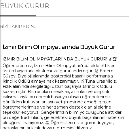
BÜYÜK GURUR
BIZI TAKIP EDIN...
İzmir Bilim Olimpiyatlarında Büyük Gurur
İZMİR BİLİM OLİMPİYATLARI'NDA BÜYÜK GURUR! 🔬🏆
Öğrencilerimiz, İzmir Bilim Olimpiyatları'nda elde ettikleri
üstün başarılarla okulumuzu gururlandırmıştır. 🥈 Erdem
Güzey, Biyoloji alanında gösterdiği başarılı performansla
İkincilik Ödülü almaya hak kazanmıştır. 🥇 Tuna Uras Yıldız,
Fizik alanında sergilediği üstün başarıyla Birincilik Ödülü
kazanmıştır. Bilime olan merakları, azimleri ve disiplinli
çalışmalarıyla bu önemli başarıya ulaşan öğrencilerimizi
gönülden kutluyor; onların yetişmesinde emeği geçen
öğretmenlerimize ve her zaman destek olan ailelerine
teşekkür ediyoruz. Gençlerimizin bilim yolculuğunda attıkları
bu değerli adımların, gelecekteki büyük başarılarının habercisi
olduğuna inanıyoruz. 👏 Öğrencilerimizle gurur duyuyor,
başarılarının artarak devam etmesini diliyoruz.