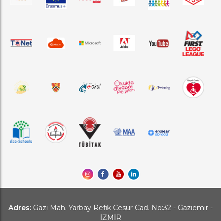
Adres:
Gazi Mah. Yarbay Refik Cesur Cad. No:32 - Gaziemir -
İZMİR