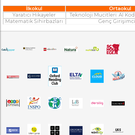
İlkokul
Ortaokul
Yaratıcı Hikayeler
Teknoloji Mucitleri: AI Ko
Matematik Sihirbazları
Genç Girişimci