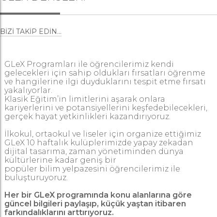
BIZI TAKIP EDIN...
GLeX Programları ile öğrencilerimiz kendi
gelecekleri için sahip oldukları fırsatları öğrenme
ve hangilerine ilgi duyduklarını tespit etme fırsatı
yakalıyorlar.
Klasik Eğitim’in limitlerini aşarak onlara
kariyerlerini ve potansiyellerini keşfedebilecekleri,
gerçek hayat yetkinlikleri kazandırıyoruz.
İlkokul, ortaokul ve liseler için organize ettiğimiz
GLeX 10 haftalık kulüplerimizde yapay zekadan
dijital tasarıma, zaman yönetiminden dünya
kültürlerine kadar geniş bir
popüler bilim yelpazesini öğrencilerimiz ile
buluşturuyoruz.
Her bir GLeX programında konu alanlarına göre
güncel bilgileri paylaşıp, küçük yaştan itibaren
farkındalıklarını arttırıyoruz.