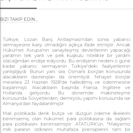
BIZI TAKIP EDIN...
Türkiye, Lozan Barış Antlaşması'ndan sonra yabancı
sermayesine karşı olmadığını açıkça ifade etmiştir. Ancak
Hükümet Avrupa'nın sanayileşmiş devletlerinin yapacağı
yardımın tek yanlı ve pek kuşkulu nitelikte bir yardım
olacağından endişe ediyordu. Bu endişenin nedeni o güne
kadar yabancı sermayenin Türkiye'deki faaliyetlerinin
yanlışlığıydı. Bunun yanı sıra Osmanlı borçları konusunda
alacaklıların davranışları da önemliydi. Nihayet borçlar
meselesi 23 Haziran 1928'de halledilmiş ve ödenmesine
başlanmıştı. Alacaklıların başında Fransa, İngiltere ve
Hollanda geliyordu. Bu dönemde makineleşme
konusunda Sovyetlerden, demiryolu yapımı konusunda ise
Almanya'dan faydalanılmıştır.
Mali politikada denk bütçe ve düzgün ödeme ilkelerini
benimsemiş olan hükümet para politikasına da sağlam
para politikasını benimsemiştir. ATATÜRK'ün; "Maliyemiz
milli paranın istikrarını muhafaza prensiplerini tam bir